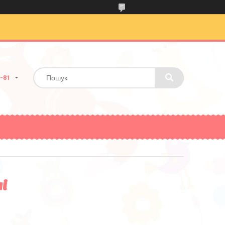
1-81
і