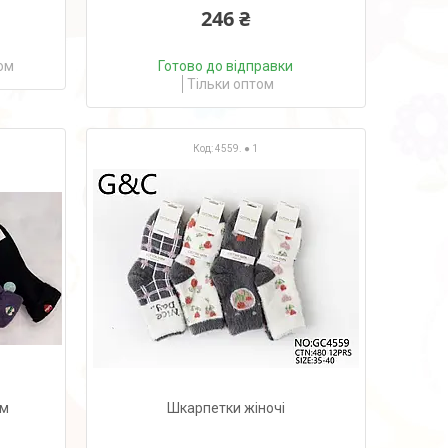
246 ₴
ом
Готово до відправки
Тільки оптом
4559. ● 1
ом
Шкарпетки жіночі