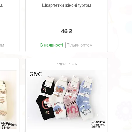
м.
Шкарпетки жіночі гуртом
46 ₴
ом
В наявності
Тільки оптом
4557. ☆ 6