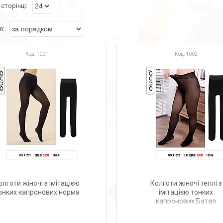
1001
1002
олготи жіночі з імітацією
Колготи жіночі теплі з
онких капронових норма
імітацією тонких
капронових Батал