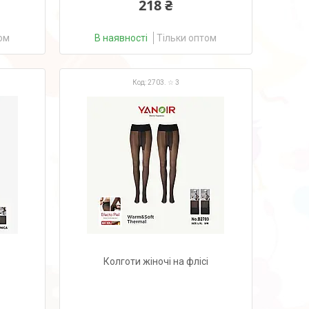
218 ₴
ом
В наявності
Тільки оптом
2703. ☆ 3
Колготи жіночі на флісі