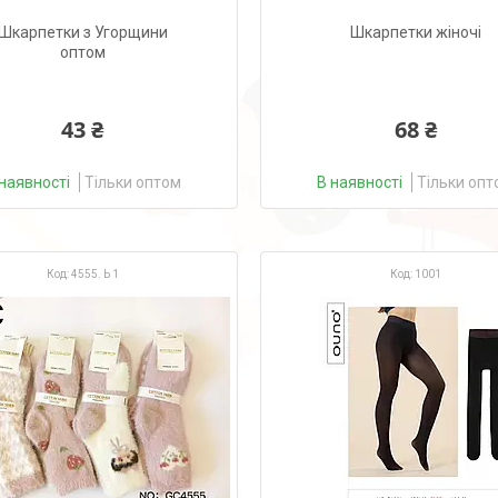
Шкарпетки з Угорщини
Шкарпетки жіночі
оптом
43 ₴
68 ₴
наявності
Тільки оптом
В наявності
Тільки опт
4555. Ь 1
1001