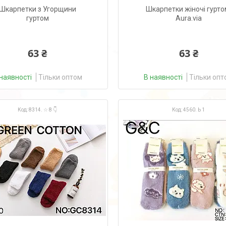
Шкарпетки з Угорщини
Шкарпетки жіночі гурто
гуртом
Aura.via
63 ₴
63 ₴
наявності
Тільки оптом
В наявності
Тільки опт
8314. ☆ 8 👇
4560. Ь 1