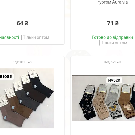
гуртом Aura.via
64 ₴
71 ₴
наявності
Тільки оптом
Готово до відправки
Тільки оптом
1085. ● 2
529 ● 3