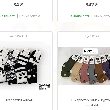
84 ₴
342 ₴
наявності
Тільки оптом
В наявності
Тільки опт
4558. Ш. 1
158. ● 3
Шкарпетки жіночі
Шкарпетки жіночі гурт
aura.via