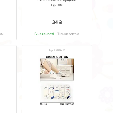
Шкарпетки з Угорщини
гуртом
34 ₴
ом
В наявності
Тільки оптом
25036. 💥