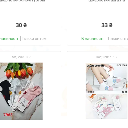
карпетки жіночі гуртом
Шкарпетки aura.via
30 ₴
33 ₴
наявності
Тільки оптом
В наявності
Тільки опт
7965. ☆ 7
22087. Е. 2