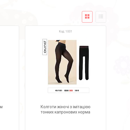
1001
ом
Колготи жіночі з імітацією
тонких капронових норма