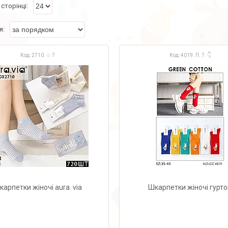
2710. ☆ 7
4019. П. 7. 👇
карпетки жіночі aura. via
Шкарпетки жіночі гурт