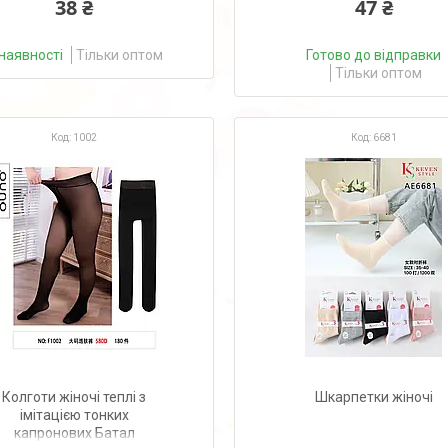
38 ₴
47 ₴
наявності
Тільки оптом
Готово до відправки
Тільки оптом
1002
6681
Колготи жіночі теплі з
Шкарпетки жіночі
імітацією тонких
капронових Батал