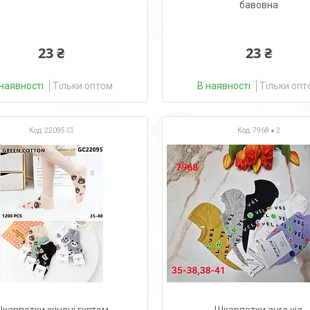
бавовна
23 ₴
23 ₴
наявності
Тільки оптом
В наявності
Тільки опт
22095 💥
7968 ● 2