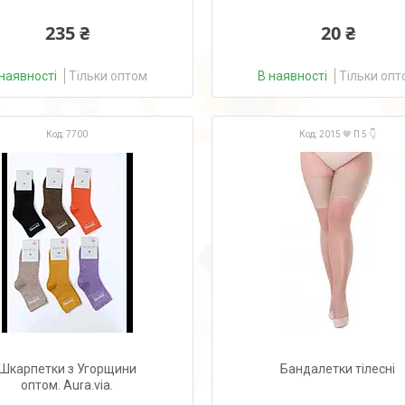
235 ₴
20 ₴
наявності
Тільки оптом
В наявності
Тільки опт
7700
2015 🤎 П 5 👇
Шкарпетки з Угорщини
Бандалетки тілесні
оптом. Aura.via.