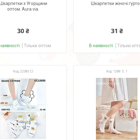
Шкарпетки з Угорщини
Шкарпетки жіночі гурт
оптом. Aura.via.
30 ₴
31 ₴
наявності
Тільки оптом
В наявності
Тільки опт
22085 💥
1288. Е. 1