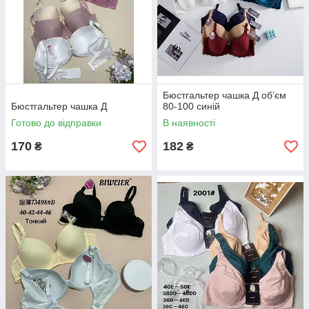
Бюстгальтер чашка Д обʼєм
Бюстгальтер чашка Д
80-100 синій
Готово до відправки
В наявності
170
182
₴
₴