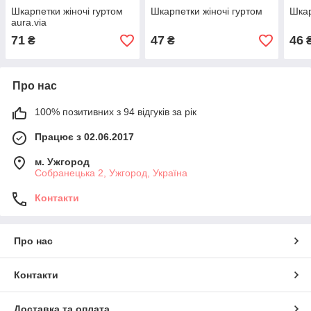
Шкарпетки жіночі гуртом
Шкарпетки жіночі гуртом
Шкар
aura.via
71
47
46
₴
₴
Про нас
100% позитивних з 94 відгуків за рік
Працює з 02.06.2017
м. Ужгород
Собранецька 2, Ужгород, Україна
Контакти
Про нас
Контакти
Доставка та оплата