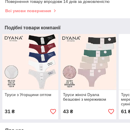
Повернення товару впродовж 14 днів за домовленістю
Всі умови повернення
Подібні товари компанії
Труси з Угорщини оптом
Труси жіночі Dyana
Труси
безшовні з мереживом
мере
сукн
31
43
61
₴
₴