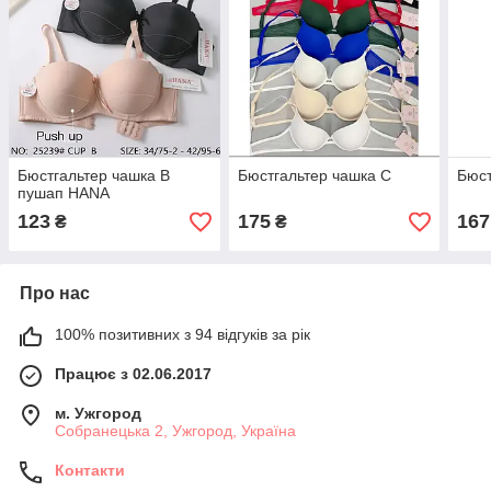
Бюстгальтер чашка В
Бюстгальтер чашка С
Бюст
пушап HANA
123
175
167
₴
₴
Про нас
100% позитивних з 94 відгуків за рік
Працює з 02.06.2017
м. Ужгород
Собранецька 2, Ужгород, Україна
Контакти