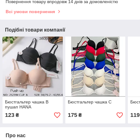
Повернення товару впродовж 14 днів за домовленістю
Всі умови повернення
Подібні товари компанії
Бюстгальтер чашка В
Бюстгальтер чашка С
Бюст
пушап HANA
123
175
119
₴
₴
Про нас