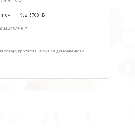
ення — 6 шт.
оптом
Код:
67081 В
ає замовлення
я товару протягом 14 днів
за домовленістю