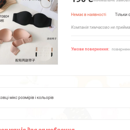
Мінімальне замовл
Немає в наявності
Тільки 
Компанія тимчасово не прийм
поверненн
овці мікс розмірів і кольорів